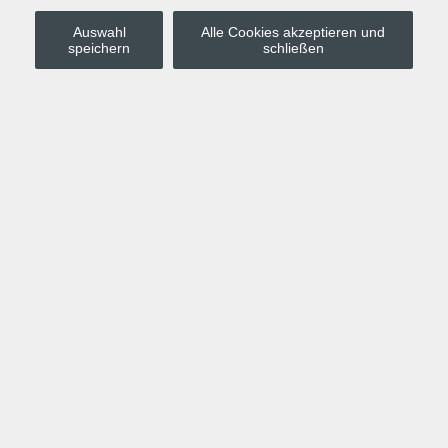
Auswahl
Alle Cookies akzeptieren und
Stadt Leipzig
speichern
schließen
Anmelden
Warenkorb
Merkzettel
Kurskompass
Programm
Politik, Gesellschaft, Umwelt
Computer, Internet, Multimedia