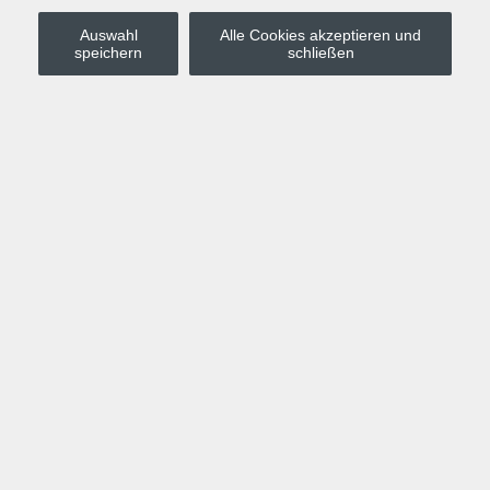
Auswahl
Alle Cookies akzeptieren und
Stadt Leipzig
speichern
schließen
Anmelden
Warenkorb
Merkzettel
Kurskompass
Programm
Politik, Gesellschaft, Umwelt
Computer, Internet, Multimedia