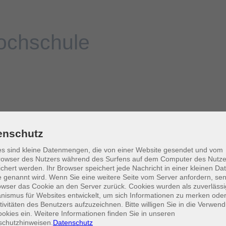
enschutz
s sind kleine Datenmengen, die von einer Website gesendet und vom
owser des Nutzers während des Surfens auf dem Computer des Nutze
chert werden. Ihr Browser speichert jede Nachricht in einer kleinen Dat
 genannt wird. Wenn Sie eine weitere Seite vom Server anfordern, se
owser das Cookie an den Server zurück. Cookies wurden als zuverlässi
ismus für Websites entwickelt, um sich Informationen zu merken oder
tivitäten des Benutzers aufzuzeichnen. Bitte willigen Sie in die Verwen
okies ein. Weitere Informationen finden Sie in unseren
schutzhinweisen.
Datenschutz