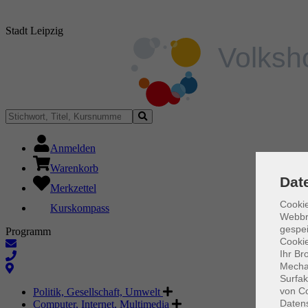
Stadt Leipzig
Anmelden
Warenkorb
Dat
Merkzettel
Cookie
Kurskompass
Webbr
gespei
Programm
Cookie
Ihr Br
Mechan
Surfak
von Co
Politik, Gesellschaft, Umwelt
Daten
Computer, Internet, Multimedia