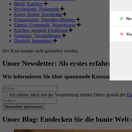
Beruf, Karriere
Psychologie, Pädagogik
Kunst, Kultur, Kreativität
No
Entspannung, Stressbewältigung
Fitness, Gymnastik, Wasserkurse
Kochen, gesunde Ernährung
Yo
Sprachen, Verständigung
Deutsch, Integration
Der Kurs konnte nicht gefunden werden.
Unser Newsletter: Als erstes erfahren. Als 
Wir informieren Sie über spannende Kursangebote.
Ich erkläre mich mit der Verarbeitung meiner Daten gemäß der
Da
Newsletter abonnieren
Unser Blog: Entdecken Sie die bunte Welt 