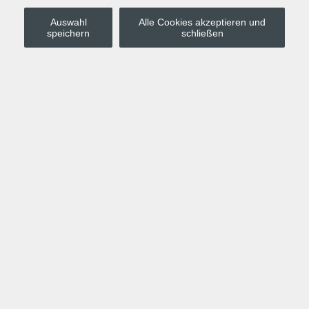
Auswahl
Alle Cookies akzeptieren und
Stadt Leipzig
speichern
schließen
Anmelden
Warenkorb
Merkzettel
Kurskompass
Programm
Politik, Gesellschaft, Umwelt
Computer, Internet, Multimedia