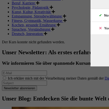
Beruf, Karriere
Psychologie, Pädagogik
Kunst, Kultur, Kreativität
No
Entspannung, Stressbewältigung
Fitness, Gymnastik, Wasserkurse
Kochen, gesunde Ernährung
Yo
Sprachen, Verständigung
Deutsch, Integration
Der Kurs konnte nicht gefunden werden.
Unser Newsletter: Als erstes erfahren. Als 
Wir informieren Sie über spannende Kursangebote.
Ich erkläre mich mit der Verarbeitung meiner Daten gemäß der
Da
Newsletter abonnieren
Unser Blog: Entdecken Sie die bunte Welt 