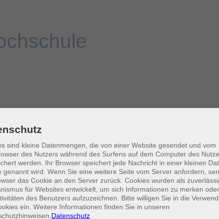
enschutz
s sind kleine Datenmengen, die von einer Website gesendet und vom
owser des Nutzers während des Surfens auf dem Computer des Nutze
chert werden. Ihr Browser speichert jede Nachricht in einer kleinen Dat
 genannt wird. Wenn Sie eine weitere Seite vom Server anfordern, se
owser das Cookie an den Server zurück. Cookies wurden als zuverlässi
ismus für Websites entwickelt, um sich Informationen zu merken oder
tivitäten des Benutzers aufzuzeichnen. Bitte willigen Sie in die Verwen
okies ein. Weitere Informationen finden Sie in unseren
schutzhinweisen.
Datenschutz