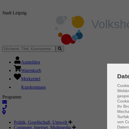
Stadt Leipzig
Anmelden
Warenkorb
Dat
Merkzettel
Cookie
Kurskompass
Webbr
gespei
Programm
Cookie
Ihr Br
Mechan
Surfak
von Co
Politik, Gesellschaft, Umwelt
Daten
Computer, Internet, Multimedia