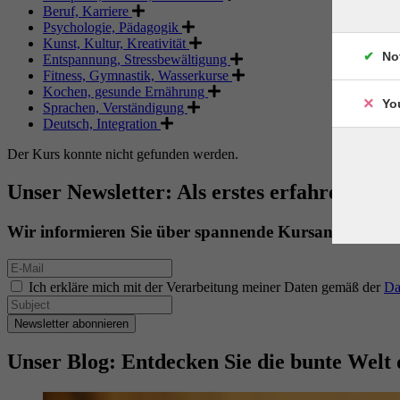
Beruf, Karriere
Psychologie, Pädagogik
Kunst, Kultur, Kreativität
No
Entspannung, Stressbewältigung
Fitness, Gymnastik, Wasserkurse
Kochen, gesunde Ernährung
Yo
Sprachen, Verständigung
Deutsch, Integration
Der Kurs konnte nicht gefunden werden.
Unser Newsletter: Als erstes erfahren. Als 
Wir informieren Sie über spannende Kursangebote.
Ich erkläre mich mit der Verarbeitung meiner Daten gemäß der
Da
Newsletter abonnieren
Unser Blog: Entdecken Sie die bunte Welt 