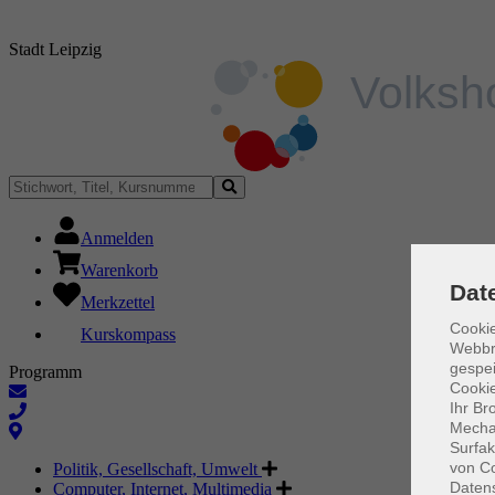
Stadt Leipzig
Anmelden
Warenkorb
Dat
Merkzettel
Cookie
Kurskompass
Webbr
gespei
Programm
Cookie
Ihr Br
Mechan
Surfak
von Co
Politik, Gesellschaft, Umwelt
Daten
Computer, Internet, Multimedia