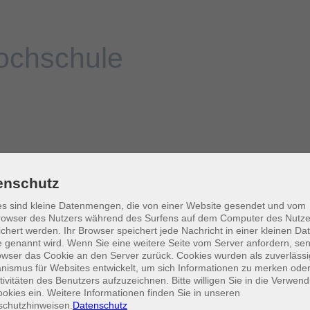
enschutz
s sind kleine Datenmengen, die von einer Website gesendet und vom
owser des Nutzers während des Surfens auf dem Computer des Nutze
chert werden. Ihr Browser speichert jede Nachricht in einer kleinen Dat
 genannt wird. Wenn Sie eine weitere Seite vom Server anfordern, se
owser das Cookie an den Server zurück. Cookies wurden als zuverlässi
ismus für Websites entwickelt, um sich Informationen zu merken oder
tivitäten des Benutzers aufzuzeichnen. Bitte willigen Sie in die Verwen
okies ein. Weitere Informationen finden Sie in unseren
schutzhinweisen.
Datenschutz