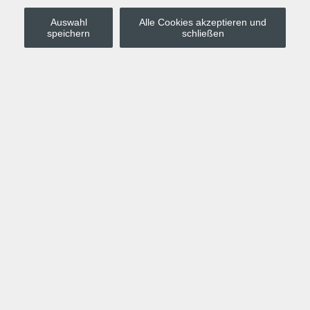
Auswahl
Alle Cookies akzeptieren und
Stadt Leipzig
speichern
schließen
Anmelden
Warenkorb
Merkzettel
Kurskompass
Programm
Politik, Gesellschaft, Umwelt
Computer, Internet, Multimedia