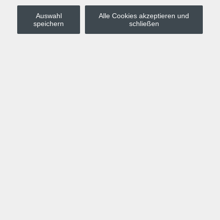
Auswahl
Alle Cookies akzeptieren und
Stadt Leipzig
speichern
schließen
Anmelden
Warenkorb
Merkzettel
Kurskompass
Programm
Politik, Gesellschaft, Umwelt
Computer, Internet, Multimedia