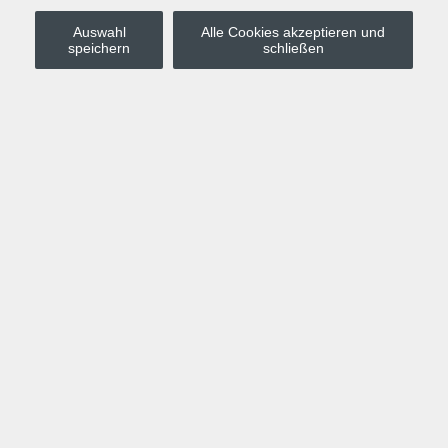
Auswahl
Alle Cookies akzeptieren und
Stadt Leipzig
speichern
schließen
Anmelden
Warenkorb
Merkzettel
Kurskompass
Programm
Politik, Gesellschaft, Umwelt
Computer, Internet, Multimedia