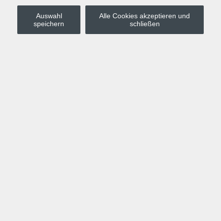
Auswahl
Alle Cookies akzeptieren und
Stadt Leipzig
speichern
schließen
Anmelden
Warenkorb
Merkzettel
Kurskompass
Programm
Politik, Gesellschaft, Umwelt
Computer, Internet, Multimedia