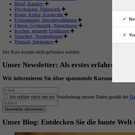
Beruf, Karriere
Psychologie, Pädagogik
Kunst, Kultur, Kreativität
No
Entspannung, Stressbewältigung
Fitness, Gymnastik, Wasserkurse
Kochen, gesunde Ernährung
Yo
Sprachen, Verständigung
Deutsch, Integration
Der Kurs konnte nicht gefunden werden.
Unser Newsletter: Als erstes erfahren. Als 
Wir informieren Sie über spannende Kursangebote.
Ich erkläre mich mit der Verarbeitung meiner Daten gemäß der
Da
Newsletter abonnieren
Unser Blog: Entdecken Sie die bunte Welt 