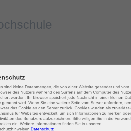
enschutz
s sind kleine Datenmengen, die von einer Website gesendet und vom
owser des Nutzers während des Surfens auf dem Computer des Nutze
chert werden. Ihr Browser speichert jede Nachricht in einer kleinen Dat
 genannt wird. Wenn Sie eine weitere Seite vom Server anfordern, se
owser das Cookie an den Server zurück. Cookies wurden als zuverlässi
ismus für Websites entwickelt, um sich Informationen zu merken oder
tivitäten des Benutzers aufzuzeichnen. Bitte willigen Sie in die Verwen
okies ein. Weitere Informationen finden Sie in unseren
schutzhinweisen.
Datenschutz