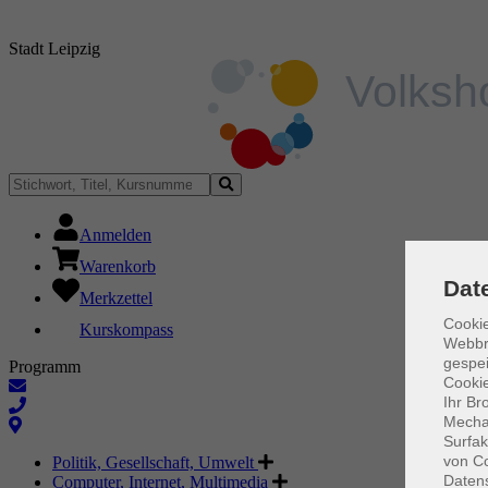
Stadt Leipzig
Anmelden
Warenkorb
Dat
Merkzettel
Cookie
Kurskompass
Webbr
gespei
Programm
Cookie
Ihr Br
Mechan
Surfak
von Co
Politik, Gesellschaft, Umwelt
Daten
Computer, Internet, Multimedia