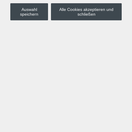
Auswahl
Alle Cookies akzeptieren und
Stadt Leipzig
speichern
schließen
Anmelden
Warenkorb
Merkzettel
Kurskompass
Programm
Politik, Gesellschaft, Umwelt
Computer, Internet, Multimedia