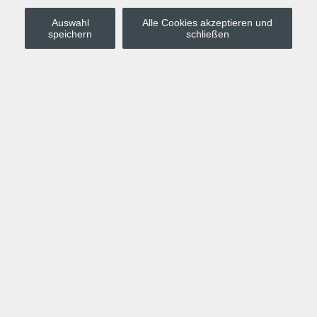
Auswahl
Alle Cookies akzeptieren und
Stadt Leipzig
speichern
schließen
Anmelden
Warenkorb
Merkzettel
Kurskompass
Programm
Politik, Gesellschaft, Umwelt
Computer, Internet, Multimedia