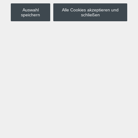
Auswahl
Alle Cookies akzeptieren und
Stadt Leipzig
speichern
schließen
Anmelden
Warenkorb
Merkzettel
Kurskompass
Programm
Politik, Gesellschaft, Umwelt
Computer, Internet, Multimedia