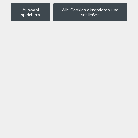
Auswahl
Alle Cookies akzeptieren und
Stadt Leipzig
speichern
schließen
Anmelden
Warenkorb
Merkzettel
Kurskompass
Programm
Politik, Gesellschaft, Umwelt
Computer, Internet, Multimedia