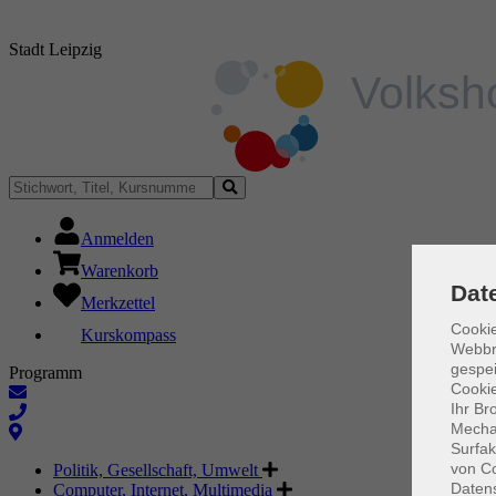
Stadt Leipzig
Anmelden
Warenkorb
Dat
Merkzettel
Cookie
Kurskompass
Webbr
gespei
Programm
Cookie
Ihr Br
Mechan
Surfak
von Co
Politik, Gesellschaft, Umwelt
Daten
Computer, Internet, Multimedia