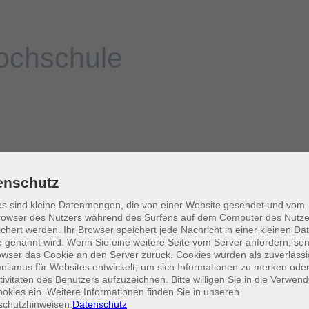
enschutz
s sind kleine Datenmengen, die von einer Website gesendet und vom
owser des Nutzers während des Surfens auf dem Computer des Nutze
chert werden. Ihr Browser speichert jede Nachricht in einer kleinen Dat
 genannt wird. Wenn Sie eine weitere Seite vom Server anfordern, se
owser das Cookie an den Server zurück. Cookies wurden als zuverlässi
ismus für Websites entwickelt, um sich Informationen zu merken oder
tivitäten des Benutzers aufzuzeichnen. Bitte willigen Sie in die Verwen
okies ein. Weitere Informationen finden Sie in unseren
schutzhinweisen.
Datenschutz