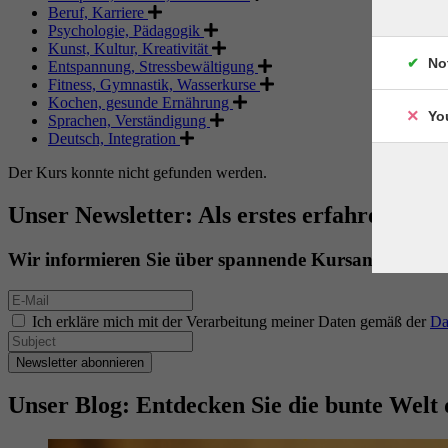
Beruf, Karriere
Psychologie, Pädagogik
Kunst, Kultur, Kreativität
No
Entspannung, Stressbewältigung
Fitness, Gymnastik, Wasserkurse
Kochen, gesunde Ernährung
Yo
Sprachen, Verständigung
Deutsch, Integration
Der Kurs konnte nicht gefunden werden.
Unser Newsletter: Als erstes erfahren. Als 
Wir informieren Sie über spannende Kursangebote.
Ich erkläre mich mit der Verarbeitung meiner Daten gemäß der
Da
Newsletter abonnieren
Unser Blog: Entdecken Sie die bunte Welt 