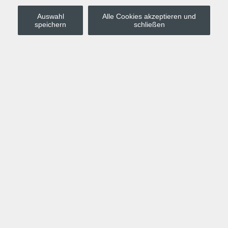
Auswahl
Alle Cookies akzeptieren und
Stadt Leipzig
speichern
schließen
Anmelden
Warenkorb
Merkzettel
Kurskompass
Programm
Politik, Gesellschaft, Umwelt
Computer, Internet, Multimedia