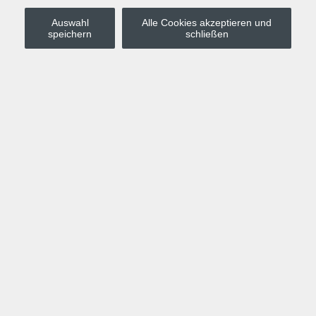
Auswahl
Alle Cookies akzeptieren und
Stadt Leipzig
speichern
schließen
Anmelden
Warenkorb
Merkzettel
Kurskompass
Programm
Politik, Gesellschaft, Umwelt
Computer, Internet, Multimedia