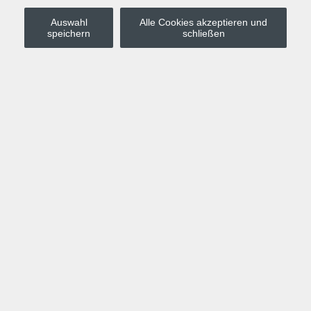
Auswahl
Alle Cookies akzeptieren und
Stadt Leipzig
speichern
schließen
Anmelden
Warenkorb
Merkzettel
Kurskompass
Programm
Politik, Gesellschaft, Umwelt
Computer, Internet, Multimedia