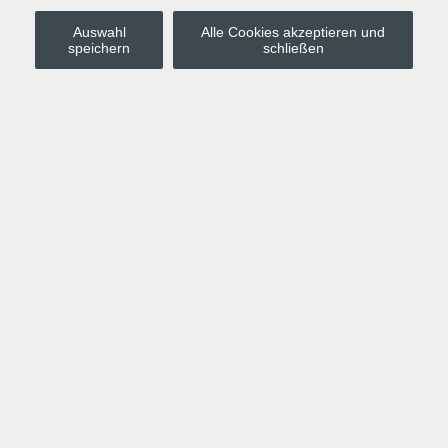
Auswahl
Alle Cookies akzeptieren und
Stadt Leipzig
speichern
schließen
Anmelden
Warenkorb
Merkzettel
Kurskompass
Programm
Politik, Gesellschaft, Umwelt
Computer, Internet, Multimedia