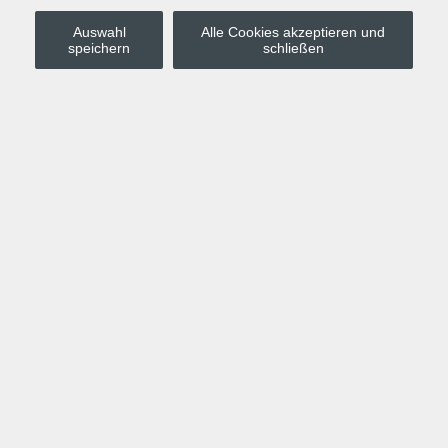
Auswahl
Alle Cookies akzeptieren und
Stadt Leipzig
speichern
schließen
Anmelden
Warenkorb
Merkzettel
Kurskompass
Programm
Politik, Gesellschaft, Umwelt
Computer, Internet, Multimedia