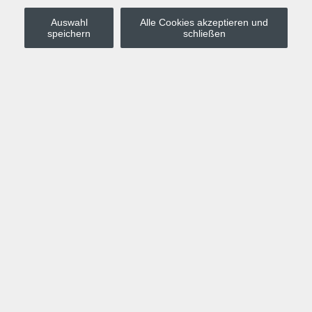
Auswahl
Alle Cookies akzeptieren und
Stadt Leipzig
speichern
schließen
Anmelden
Warenkorb
Merkzettel
Kurskompass
Programm
Politik, Gesellschaft, Umwelt
Computer, Internet, Multimedia