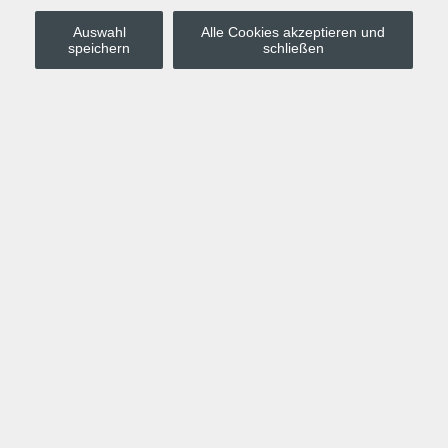
Auswahl
Alle Cookies akzeptieren und
Stadt Leipzig
speichern
schließen
Anmelden
Warenkorb
Merkzettel
Kurskompass
Programm
Politik, Gesellschaft, Umwelt
Computer, Internet, Multimedia