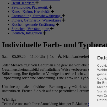
Beruf, Karriere
Psychologie, Pädagogik
Kunst, Kultur, Kreativität
Entspannung, Stressbewältigung
Fitness, Gymnastik, Wasserkurse
Kochen, gesunde Ernährung
Sprachen, Verständigung
Deutsch, Integration
Individuelle Farb- und Typbera
Sa.. | 05.09.26 | 11:00 Uhr | 1x |
Nicht barrierefrei
Dat
Jeder Mensch trägt von Geburt an eine gewisse Vorliebe für bestimmte 
Cookie
Gesamterscheinungsbild auf natürliche Weise verbessern und Sie in 
Webbr
Stilberatung, Ihre figürlichen Vorzüge ins rechte Licht zu rücken. Si
gespei
Typberatung oder eine Stilberatung. Eine Farb- und Typberatung sollte
Cookie
Ihr Br
Um eine optimale, individuelle Beratung zu gewährleisten, ist dieser 
Mechan
unterstützen. Freuen Sie sich auf eine persönliche Lernumgebung und 
Surfak
von Co
Wichtig:
Daten
Teilen Sie uns nach Ihrer Anmeldung bitte per E-Mail an
vhs-service