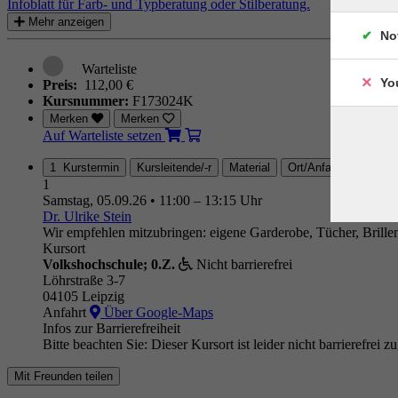
Infoblatt für Farb- und Typberatung oder Stilberatung.
Mehr anzeigen
No
Yo
Preis:
112,00 €
Kursnummer:
F173024K
Merken
Merken
Auf Warteliste setzen
1 Kurstermin
Kursleitende/-r
Material
Ort/Anfahrt
1
Samstag, 05.09.26
•
11:00 – 13:15 Uhr
Dr. Ulrike Stein
Wir empfehlen mitzubringen: eigene Garderobe, Tücher, Brille
Kursort
Volkshochschule; 0.Z.
Nicht barrierefrei
Löhrstraße 3-7
04105 Leipzig
Anfahrt
Über Google-Maps
Infos zur Barrierefreiheit
Bitte beachten Sie: Dieser Kursort ist leider nicht barrierefrei z
Mit Freunden teilen