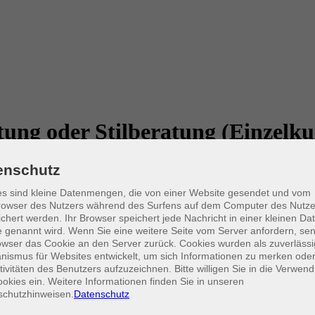
tung oder Stilberatung (Einzelku
enschutz
Farben in sich. Durch eine individuelle Farb- und Typberatung erhalten 
s sind kleine Datenmengen, die von einer Website gesendet und vom
Zukunft vor Fehlkäufen bewahren. Wenn Sie bereits eine Farbberatung 
owser des Nutzers während des Surfens auf dem Computer des Nutze
e werden sicherer in der Wahl Ihrer Garderobe. Finden Sie Ihren eigene
chert werden. Ihr Browser speichert jede Nachricht in einer kleinen Dat
 vor einer Stilberatung erfolgen.
 genannt wird. Wenn Sie eine weitere Seite vom Server anfordern, se
owser das Cookie an den Server zurück. Cookies wurden als zuverlässi
Kurs ausschließlich für Einzelpersonen buchbar. So kann die Kursleiter
ismus für Websites entwickelt, um sich Informationen zu merken oder
maßgeschneiderte Inhalte, die exakt auf Sie abgestimmt sind.
tivitäten des Benutzers aufzuzeichnen. Bitte willigen Sie in die Verwen
okies ein. Weitere Informationen finden Sie in unseren
schutzhinweisen.
Datenschutz
@leipzig.de
mit, ob Sie eine individuelle Farb- und Typberatung oder e