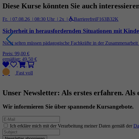
Diese Kurse könnten Sie auch interessiere
Fr. |
07.08.26 |
08:30 Uhr |
2x |
Barrierefrei
F163B32K
Sicherheit in herausfordernden Situationen mit Kind
Nicht selten müssen pädagogische Fachkräfte in der Zusammenarbeit
Preis: 99,00 €
ermäßigt: 49,50 €
Unser Newsletter: Als erstes erfahren. Als 
Wir informieren Sie über spannende Kursangebote.
Ich erkläre mich mit der Verarbeitung meiner Daten gemäß der
Da
Newsletter abonnieren