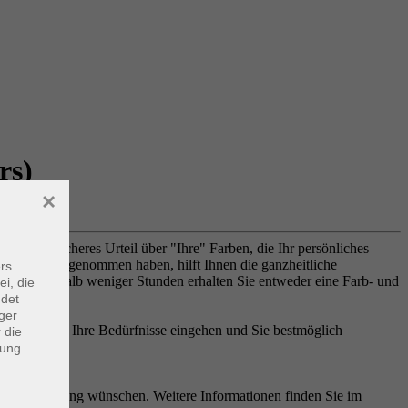
rs)
×
Sie ein sicheres Urteil über "Ihre" Farben, die Ihr persönliches
in Anspruch genommen haben, hilft Ihnen die ganzheitliche
rs
n Stil! Innerhalb weniger Stunden erhalten Sie entweder eine Farb- und
ei, die
ndet
ger
in gezielt auf Ihre Bedürfnisse eingehen und Sie bestmöglich
 die
dung
ine Stilberatung wünschen. Weitere Informationen finden Sie im