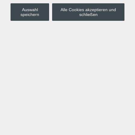
Auswahl
Alle Cookies akzeptieren und
Stadt Leipzig
speichern
schließen
Anmelden
Warenkorb
Merkzettel
Kurskompass
Programm
Politik, Gesellschaft, Umwelt
Computer, Internet, Multimedia