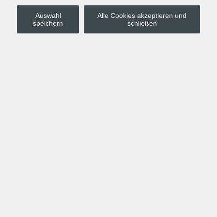
Auswahl
Alle Cookies akzeptieren und
Stadt Leipzig
speichern
schließen
Anmelden
Warenkorb
Merkzettel
Kurskompass
Programm
Politik, Gesellschaft, Umwelt
Computer, Internet, Multimedia