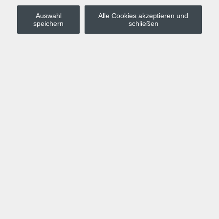
Auswahl
Alle Cookies akzeptieren und
Stadt Leipzig
speichern
schließen
Anmelden
Warenkorb
Merkzettel
Kurskompass
Programm
Politik, Gesellschaft, Umwelt
Computer, Internet, Multimedia