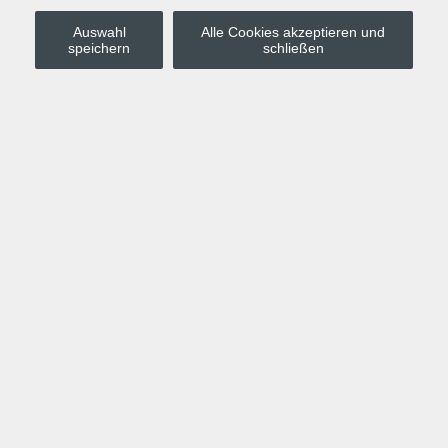
Auswahl
Alle Cookies akzeptieren und
Stadt Leipzig
speichern
schließen
Anmelden
Warenkorb
Merkzettel
Kurskompass
Programm
Politik, Gesellschaft, Umwelt
Computer, Internet, Multimedia