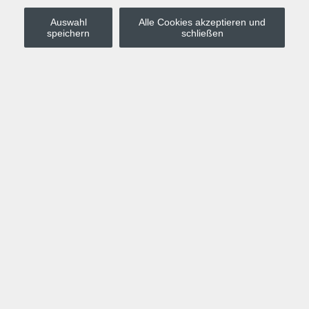
Auswahl
Alle Cookies akzeptieren und
Stadt Leipzig
speichern
schließen
Anmelden
Warenkorb
Merkzettel
Kurskompass
Programm
Politik, Gesellschaft, Umwelt
Computer, Internet, Multimedia