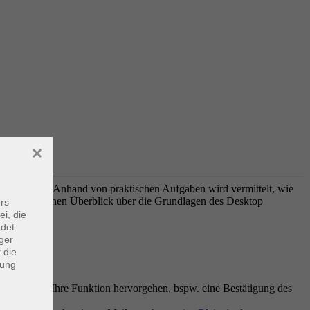
×
ign kennen. Anhand von praktischen Aufgaben wird vermittelt, wie
s Seminar einen Überblick über die Grundlagen des Desktop
rs
ei, die
ndet
ger
 die
dung
nfrei.
sowie ggf. Ihre Funktion hervorgehen, bspw. eine Bestätigung des