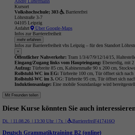
André Luttermann
Kursort
Volkshochschule; 303
Barrierefrei
Löhrstraße 3-7
04105 Leipzig
Anfahrt
Über Google-Maps
Infos zur Barrierefreiheit
mehr erfahren
Infos zur Barrierefreiheit vhs Leipzig – für den Standort Löhrst
×
Öffentlicher Nahverkehr:
Tram 1/3/4/7/9/12/14/15, Haltestell
Eingang/Zugang links vom Haupteingang:
Ebenerdig, mit 2 
Aufzug:
Türbreite 85 cm, Kabinenmaße 90 x 200 cm, Stockwe
Rollstuhl-WC im EG:
Türbreite 100 cm, Tür öffnet sich nach
Rollstuhl-WC im 3.
OG: Türbreite 95 cm, Tür öffnet sich nac
Induktionsanlage:
Eine mobile Soundanlage wird bereitgestell
Mit Freunden teilen
Diese Kurse könnten Sie auch interessiere
Di. |
11.08.26 |
13:30 Uhr |
7x |
Barrierefrei
F417416O
Deutsch Grammatiktraining B2 (online)