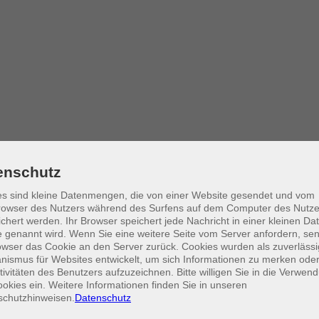
enschutz
 Kurs lernen Sie die Funktionen und die Philosophie von Adobe InDes
s sind kleine Datenmengen, die von einer Website gesendet und vom
ten sowie Bildern und Grafiken umgegangen wird. Begleitend bietet da
owser des Nutzers während des Surfens auf dem Computer des Nutze
chert werden. Ihr Browser speichert jede Nachricht in einer kleinen Dat
 genannt wird. Wenn Sie eine weitere Seite vom Server anfordern, se
 Betriebssystem
owser das Cookie an den Server zurück. Cookies wurden als zuverlässi
ismus für Websites entwickelt, um sich Informationen zu merken oder
tivitäten des Benutzers aufzuzeichnen. Bitte willigen Sie in die Verwen
zivilgesellschaftlichen Organisationen oder Stiftungen in Leipzig koste
okies ein. Weitere Informationen finden Sie in unseren
en: Legen Sie uns ein Schreiben vor, aus dem Ihr aktives Engagement 
schutzhinweisen.
Datenschutz