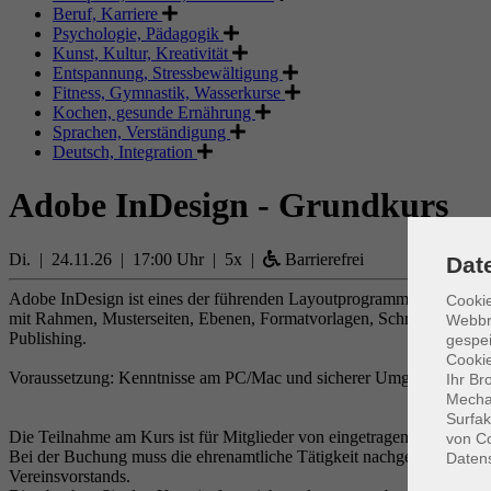
Beruf, Karriere
Psychologie, Pädagogik
Kunst, Kultur, Kreativität
Entspannung, Stressbewältigung
Fitness, Gymnastik, Wasserkurse
Kochen, gesunde Ernährung
Sprachen, Verständigung
Deutsch, Integration
Adobe InDesign - Grundkurs
Di. | 24.11.26 | 17:00 Uhr | 5x |
Barrierefrei
Dat
Adobe InDesign ist eines der führenden Layoutprogramme. In diesem
Cookie
mit Rahmen, Musterseiten, Ebenen, Formatvorlagen, Schrift und Tex
Webbr
Publishing.
gespei
Cookie
Voraussetzung: Kenntnisse am PC/Mac und sicherer Umgang mit dem
Ihr Br
Mechan
Surfak
Die Teilnahme am Kurs ist für Mitglieder von eingetragenen Vereinen, 
von Co
Bei der Buchung muss die ehrenamtliche Tätigkeit nachgewiesen werd
Daten
Vereinsvorstands.