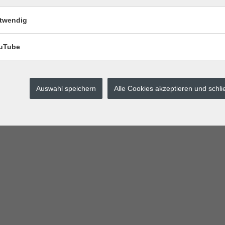
Warenkorb und senden im Anschluss - spätestens bis Kursbeginn - Ihre
ist.
twendig
ng.
hnung stellen.
uTube
Auswahl speichern
Alle Cookies akzeptieren und schl