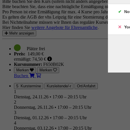
Bitte buchen Sie den Kurs (sofern nicht anders angegeben) über den 
Bitte beachten Sie, dass eine nachträgliche Ermäßigung nicht möglich 
Pro Person ist eine Ermäßigung für max. 4 Kurse pro Jahr möglich.
No
Es gelten die AGB der vhs Leipzig für eine Stornierung der Anmeldu
Bei Nichtteilnahme müssen wir Ihnen das reguläre Kursentgelt in Rec
Yo
Hier finden Sie
weitere Angebote für Ehrenamtliche
.
Mehr anzeigen
Preis:
149,00 €
ermäßigt: 74,50 €
Kursnummer:
F650B02K
Merken
Merken
Buchen
5 Kurstermine
Kursleitende/-r
Ort/Anfahrt
1
Dienstag, 24.11.26
•
17:00 – 20:15 Uhr
2
Donnerstag, 26.11.26
•
17:00 – 20:15 Uhr
3
Dienstag, 01.12.26
•
17:00 – 20:15 Uhr
4
Donnerstag, 03.12.26
•
17:00 – 20:15 Uhr