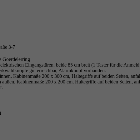
raße 3-7
e Goerdelerring
elektrischen Eingangstüren, beide 85 cm breit (1 Taster für die Anmeldu
rkwahlknöpfe gut erreichbar, Alarmknopf vorhanden.
 innen, Kabinenmaße 200 x 300 cm, Haltegriffe auf beiden Seiten, anf
h außen, Kabinenmaße 200 x 200 cm, Haltegriffe auf beiden Seiten, an
t.
n