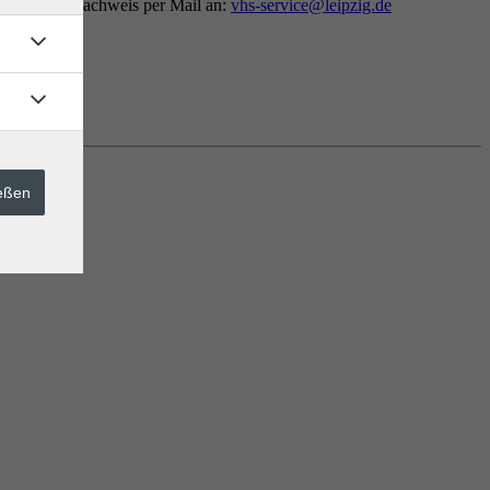
n Tätigkeitsnachweis per Mail an:
vhs-service@leipzig.de
ießen