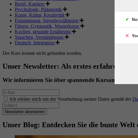
Beruf, Karriere
Psychologie, Pädagogik
Kunst, Kultur, Kreativität
No
Entspannung, Stressbewältigung
Fitness, Gymnastik, Wasserkurse
Kochen, gesunde Ernährung
Yo
Sprachen, Verständigung
Deutsch, Integration
Der Kurs konnte nicht gefunden werden.
Unser Newsletter: Als erstes erfahren. Als 
Wir informieren Sie über spannende Kursangebote.
Ich erkläre mich mit der Verarbeitung meiner Daten gemäß der
Da
Newsletter abonnieren
Unser Blog: Entdecken Sie die bunte Welt 