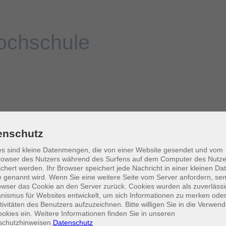
enschutz
s sind kleine Datenmengen, die von einer Website gesendet und vom
owser des Nutzers während des Surfens auf dem Computer des Nutze
chert werden. Ihr Browser speichert jede Nachricht in einer kleinen Dat
 genannt wird. Wenn Sie eine weitere Seite vom Server anfordern, se
owser das Cookie an den Server zurück. Cookies wurden als zuverlässi
ismus für Websites entwickelt, um sich Informationen zu merken oder
tivitäten des Benutzers aufzuzeichnen. Bitte willigen Sie in die Verwen
okies ein. Weitere Informationen finden Sie in unseren
schutzhinweisen.
Datenschutz