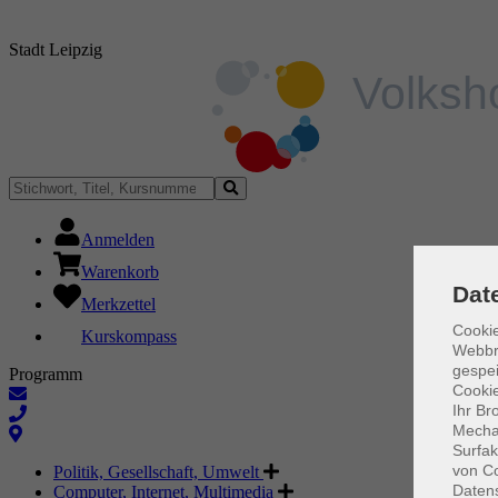
Stadt Leipzig
Anmelden
Warenkorb
Dat
Merkzettel
Cookie
Kurskompass
Webbr
gespei
Programm
Cookie
Ihr Br
Mechan
Surfak
von Co
Politik, Gesellschaft, Umwelt
Daten
Computer, Internet, Multimedia