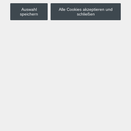
Auswahl
Alle Cookies akzeptieren und
Stadt Leipzig
speichern
schließen
Anmelden
Warenkorb
Merkzettel
Kurskompass
Programm
Politik, Gesellschaft, Umwelt
Computer, Internet, Multimedia