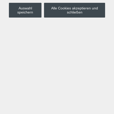
Auswahl
Alle Cookies akzeptieren und
Stadt Leipzig
speichern
schließen
Anmelden
Warenkorb
Merkzettel
Kurskompass
Programm
Politik, Gesellschaft, Umwelt
Computer, Internet, Multimedia