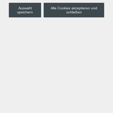
Auswahl
Alle Cookies akzeptieren und
Stadt Leipzig
speichern
schließen
Anmelden
Warenkorb
Merkzettel
Kurskompass
Programm
Politik, Gesellschaft, Umwelt
Computer, Internet, Multimedia