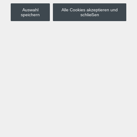
Auswahl
Alle Cookies akzeptieren und
Stadt Leipzig
speichern
schließen
Anmelden
Warenkorb
Merkzettel
Kurskompass
Programm
Politik, Gesellschaft, Umwelt
Computer, Internet, Multimedia