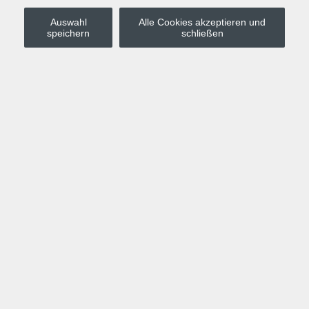
Auswahl
Alle Cookies akzeptieren und
Stadt Leipzig
speichern
schließen
Anmelden
Warenkorb
Merkzettel
Kurskompass
Programm
Politik, Gesellschaft, Umwelt
Computer, Internet, Multimedia