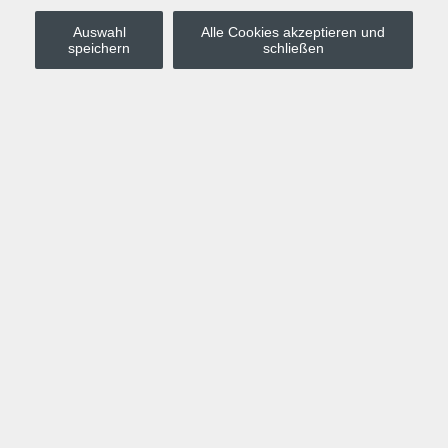
Auswahl
Alle Cookies akzeptieren und
Stadt Leipzig
speichern
schließen
Anmelden
Warenkorb
Merkzettel
Kurskompass
Programm
Politik, Gesellschaft, Umwelt
Computer, Internet, Multimedia