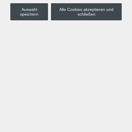
Auswahl
Alle Cookies akzeptieren und
Stadt Leipzig
speichern
schließen
Anmelden
Warenkorb
Merkzettel
Kurskompass
Programm
Politik, Gesellschaft, Umwelt
Computer, Internet, Multimedia