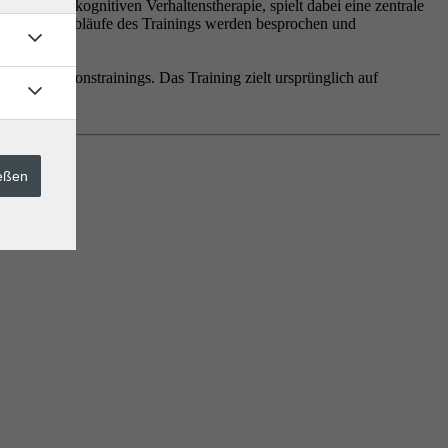
 aus der kognitiven Verhaltenstherapie, spielt dabei eine zentrale
halte und Abläufe des Trainings werden besprochen und
onzentrationstrainings. Das Training zielt ursprünglich auf
ießen