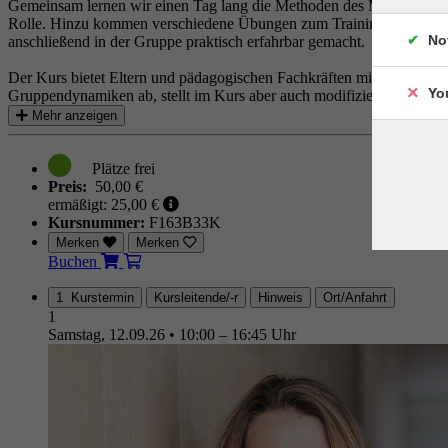
Gemeinsam lernen wir einen Tag lang die Methoden des Marburger Konze
Rolle. Hinzu kommen verschiedene Übungen zum Training der Feinmo
No
anschließend in der Gruppe praktisch erfahrbar gemacht.
Der Kurs bietet Eltern und pädagogischen Fachkräften mit Kindern im 
Yo
Gruppendynamiken ab, stellt im Kurs aber auch modifizierte Übungen 
Mehr anzeigen
Preis:
50,00 €
ermäßigt: 25,00 €
Kursnummer:
F163B33K
Merken
Merken
Buchen
1 Kurstermin
Kursleitende/-r
Hinweis
Ort/Anfahrt
1
Samstag, 12.09.26
•
10:00 – 16:45 Uhr