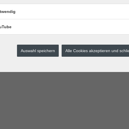
ntrationstrainings kennen: Die verbale Selbstinstruktion, eine Technik
torik, der Wahrnehmung, der Merkfähigkeit und des Denkens. Die In
twendig
Grundschulalter einen ersten Einblick in die Methodik des Marburger K
uTube
für 1:1-Situationen zu Hause bereit.
Auswahl speichern
Alle Cookies akzeptieren und schl