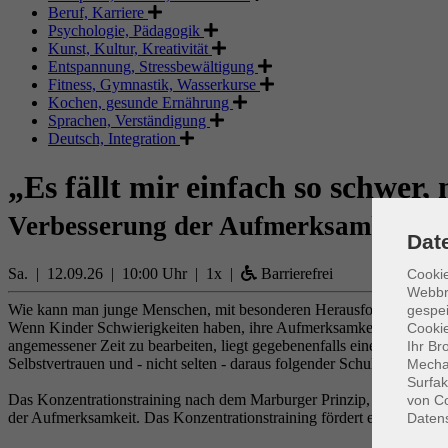
Beruf, Karriere
Psychologie, Pädagogik
Kunst, Kultur, Kreativität
Entspannung, Stressbewältigung
Fitness, Gymnastik, Wasserkurse
Kochen, gesunde Ernährung
Sprachen, Verständigung
Deutsch, Integration
„Es fällt mir einfach so schwer,
Verbesserung der Aufmerksamkeit un
Dat
Sa. | 12.09.26 | 10:00 Uhr | 1x |
Barrierefrei
Cookie
Webbr
Wie kann man junge Menschen, mit besonderen Herausforderungen in 
gespei
Wenn Kinder Schwierigkeiten haben, ihre Aufmerksamkeit situationsge
Cookie
angemessener Zeit zu bearbeiten, liegt gegebenenfalls eine geringe A
Ihr Br
Selbstvertrauen und - nicht selten - daraus folgender Schulfrust bilden
Mechan
Surfak
Das Konzentrationstraining nach dem Marburger Prinzip, das in den 
von Co
der Aufmerksamkeit. Das Konzentrationstraining fördert eine höhere S
Daten