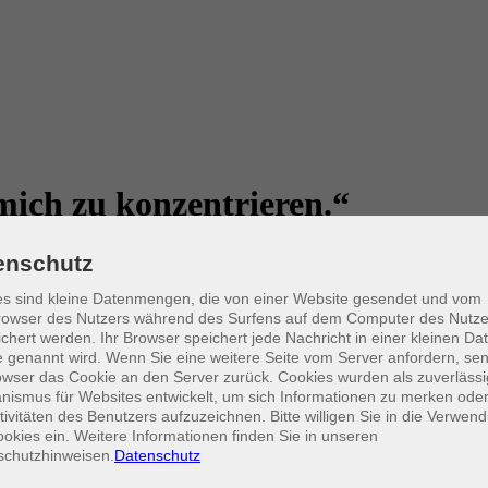
 mich zu konzentrieren.“
d Stärkung des Selbstbewusstseins v
enschutz
s sind kleine Datenmengen, die von einer Website gesendet und vom
owser des Nutzers während des Surfens auf dem Computer des Nutze
Bezug auf Konzentration, angemessen unterstützen? Indem man mit po
chert werden. Ihr Browser speichert jede Nachricht in einer kleinen Dat
recht zu steuern, d.h. sich gezielt einer Aufgabe zuzuwenden, bei de
 genannt wird. Wenn Sie eine weitere Seite vom Server anfordern, se
ufmerksamkeits- und Konzentrationsfähigkeit vor. Alter und frühere Ler
owser das Cookie an den Server zurück. Cookies wurden als zuverlässi
 eine Negativspirale.
ismus für Websites entwickelt, um sich Informationen zu merken oder
tivitäten des Benutzers aufzuzeichnen. Bitte willigen Sie in die Verwen
1990er Jahren entwickelt wurde, setzt am individuellen Entwicklungsst
okies ein. Weitere Informationen finden Sie in unseren
elbstkontrolle und Selbstständigkeit, eine bessere Lernmotivation durc
schutzhinweisen.
Datenschutz