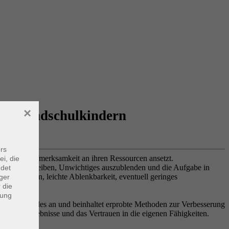
×
on Grundschulkindern
rs
sitiver Aufmerksamkeit an ihren Ressourcen ansetzt.
ei, die
r Sache zu bleiben, Unwichtiges auszublenden und die Aufgabe in
ndet
nerfahrungen, leichte Ablenkbarkeit, eventuell geringes
ger
 die
dung
and des Kindes an und beinhaltet erprobte Methoden zur Verbesserung
h Erfolgserlebnisse und das Vertrauen in die eigenen Fähigkeiten.