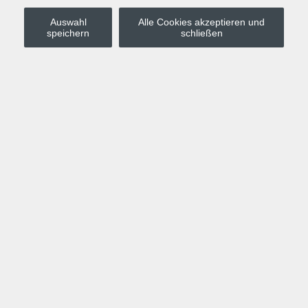
Auswahl
Alle Cookies akzeptieren und
Stadt Leipzig
speichern
schließen
Anmelden
Warenkorb
Merkzettel
Kurskompass
Programm
Politik, Gesellschaft, Umwelt
Computer, Internet, Multimedia