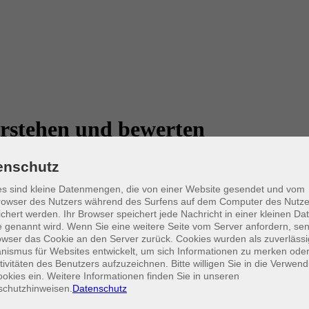
rstehen und bewerten
enschutz
ehmen. Es werden zentrale Kennzahlen, Geschäftsmodelle, Marktposit
s sind kleine Datenmengen, die von einer Website gesendet und vom
gen, wie Informationen ausgewertet und strategisch eingesetzt werden,
owser des Nutzers während des Surfens auf dem Computer des Nutze
chert werden. Ihr Browser speichert jede Nachricht in einer kleinen Dat
 genannt wird. Wenn Sie eine weitere Seite vom Server anfordern, se
owser das Cookie an den Server zurück. Cookies wurden als zuverlässi
ismus für Websites entwickelt, um sich Informationen zu merken oder
tivitäten des Benutzers aufzuzeichnen. Bitte willigen Sie in die Verwen
okies ein. Weitere Informationen finden Sie in unseren
schutzhinweisen.
Datenschutz