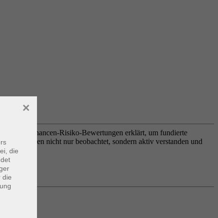
×
ionen und Chancen-Risiko-Bewertungen erklärt, um fundierte
 sodass Aktien nicht nur beobachtet, sondern aktiv verstanden und
rs
ei, die
ndet
ger
 die
dung