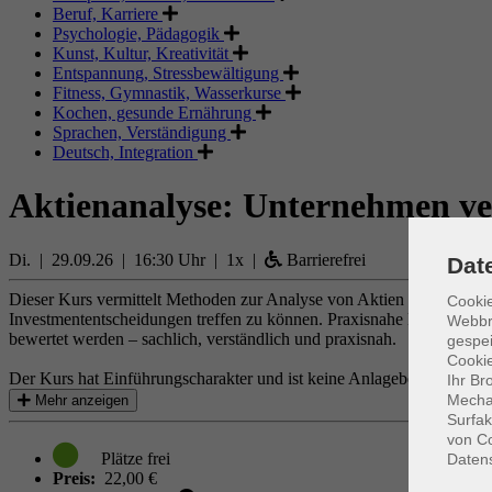
Beruf, Karriere
Psychologie, Pädagogik
Kunst, Kultur, Kreativität
Entspannung, Stressbewältigung
Fitness, Gymnastik, Wasserkurse
Kochen, gesunde Ernährung
Sprachen, Verständigung
Deutsch, Integration
Aktienanalyse: Unternehmen ve
Di. | 29.09.26 | 16:30 Uhr | 1x |
Barrierefrei
Dat
Dieser Kurs vermittelt Methoden zur Analyse von Aktien und Untern
Cookie
Investmententscheidungen treffen zu können. Praxisnahe Beispiele zei
Webbr
bewertet werden – sachlich, verständlich und praxisnah.
gespei
Cookie
Der Kurs hat Einführungscharakter und ist keine Anlageberatung.
Ihr Br
Mechan
Mehr anzeigen
Surfak
von Co
Daten
Preis:
22,00 €