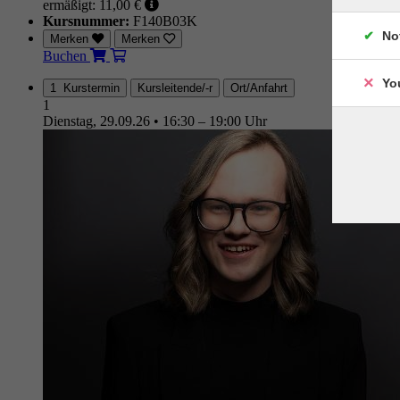
ermäßigt: 11,00 €
Kursnummer:
F140B03K
No
Merken
Merken
Buchen
Yo
1 Kurstermin
Kursleitende/-r
Ort/Anfahrt
1
Dienstag, 29.09.26
•
16:30 – 19:00 Uhr