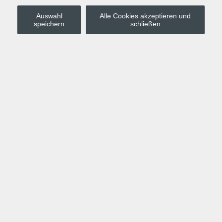
Auswahl
Alle Cookies akzeptieren und
Stadt Leipzig
speichern
schließen
Anmelden
Warenkorb
Merkzettel
Kurskompass
Programm
Politik, Gesellschaft, Umwelt
Computer, Internet, Multimedia