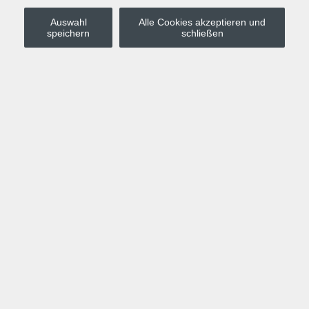
Auswahl
Alle Cookies akzeptieren und
Stadt Leipzig
speichern
schließen
Anmelden
Warenkorb
Merkzettel
Kurskompass
Programm
Politik, Gesellschaft, Umwelt
Computer, Internet, Multimedia