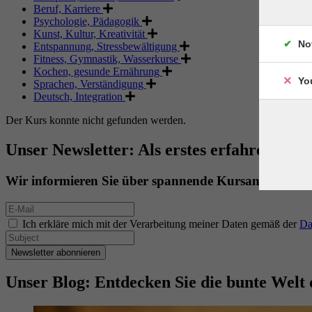
Beruf, Karriere
Psychologie, Pädagogik
Kunst, Kultur, Kreativität
No
Entspannung, Stressbewältigung
Fitness, Gymnastik, Wasserkurse
Kochen, gesunde Ernährung
Yo
Sprachen, Verständigung
Deutsch, Integration
Der Kurs konnte nicht gefunden werden.
Unser Newsletter: Als erstes erfahren. Als 
Wir informieren Sie über spannende Kursangebote.
Ich erkläre mich mit der Verarbeitung meiner Daten gemäß der
Da
Newsletter abonnieren
Unser Blog: Entdecken Sie die bunte Welt 