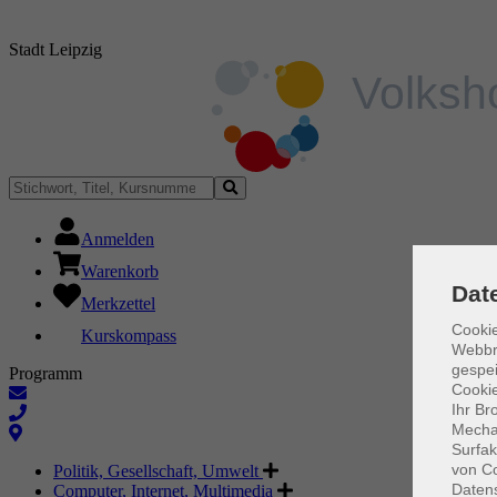
Stadt Leipzig
Anmelden
Warenkorb
Dat
Merkzettel
Cookie
Kurskompass
Webbr
gespei
Programm
Cookie
Ihr Br
Mechan
Surfak
von Co
Politik, Gesellschaft, Umwelt
Daten
Computer, Internet, Multimedia