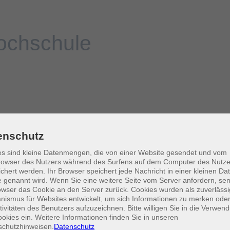
enschutz
s sind kleine Datenmengen, die von einer Website gesendet und vom
owser des Nutzers während des Surfens auf dem Computer des Nutze
chert werden. Ihr Browser speichert jede Nachricht in einer kleinen Dat
 genannt wird. Wenn Sie eine weitere Seite vom Server anfordern, se
owser das Cookie an den Server zurück. Cookies wurden als zuverlässi
ismus für Websites entwickelt, um sich Informationen zu merken oder
tivitäten des Benutzers aufzuzeichnen. Bitte willigen Sie in die Verwen
okies ein. Weitere Informationen finden Sie in unseren
schutzhinweisen.
Datenschutz