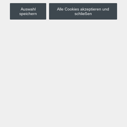
Auswahl
Alle Cookies akzeptieren und
Stadt Leipzig
speichern
schließen
Anmelden
Warenkorb
Merkzettel
Kurskompass
Programm
Politik, Gesellschaft, Umwelt
Computer, Internet, Multimedia