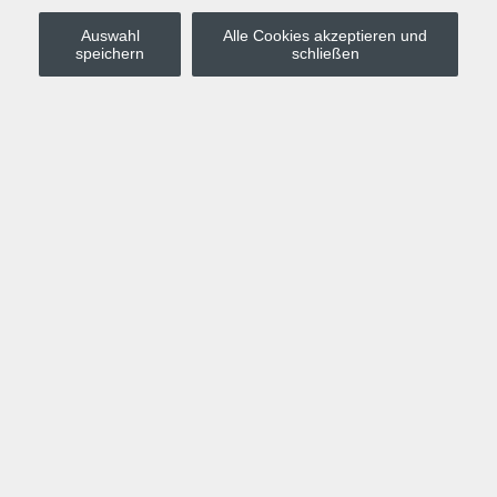
Auswahl
Alle Cookies akzeptieren und
Stadt Leipzig
speichern
schließen
Anmelden
Warenkorb
Merkzettel
Kurskompass
Programm
Politik, Gesellschaft, Umwelt
Computer, Internet, Multimedia