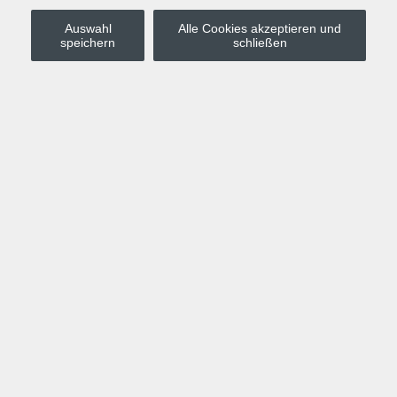
Auswahl
Alle Cookies akzeptieren und
Stadt Leipzig
speichern
schließen
Anmelden
Warenkorb
Merkzettel
Kurskompass
Programm
Politik, Gesellschaft, Umwelt
Computer, Internet, Multimedia