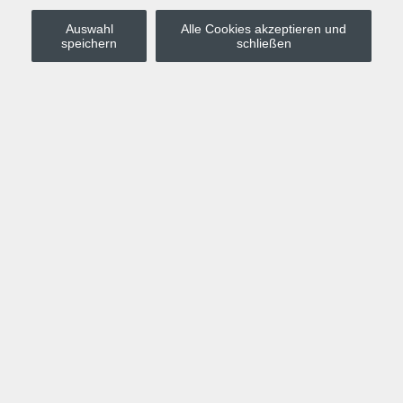
Auswahl
Alle Cookies akzeptieren und
Stadt Leipzig
speichern
schließen
Anmelden
Warenkorb
Merkzettel
Kurskompass
Programm
Politik, Gesellschaft, Umwelt
Computer, Internet, Multimedia