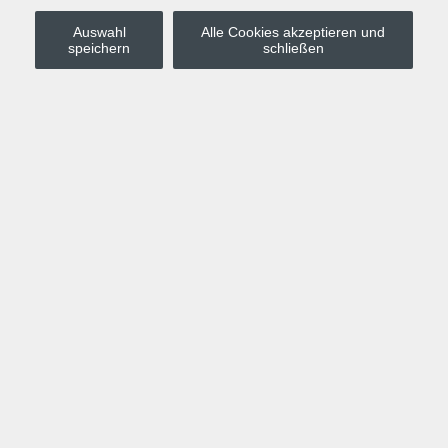
Auswahl
Alle Cookies akzeptieren und
Stadt Leipzig
speichern
schließen
Anmelden
Warenkorb
Merkzettel
Kurskompass
Programm
Politik, Gesellschaft, Umwelt
Computer, Internet, Multimedia