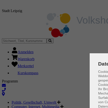
Stadt Leipzig
Anmelden
Warenkorb
Dat
Merkzettel
Cookie
Kurskompass
Webbr
gespei
Programm
Cookie
Ihr Br
Mechan
Surfak
von Co
Politik, Gesellschaft, Umwelt
Daten
Computer, Internet, Multimedia