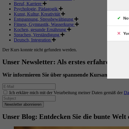
Beruf, Karriere
Psychologie, Pädagogik
Kunst, Kultur, Kreativität
No
Entspannung, Stressbewältigung
Fitness, Gymnastik, Wasserkurse
Kochen, gesunde Ernährung
Yo
Sprachen, Verständigung
Deutsch, Integration
Der Kurs konnte nicht gefunden werden.
Unser Newsletter: Als erstes erfahren. Als 
Wir informieren Sie über spannende Kursangebote.
Ich erkläre mich mit der Verarbeitung meiner Daten gemäß der
Da
Newsletter abonnieren
Unser Blog: Entdecken Sie die bunte Welt 