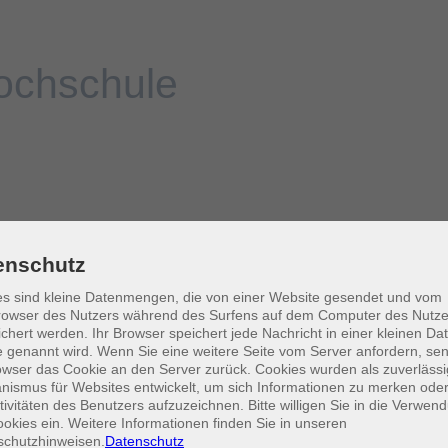
enschutz
s sind kleine Datenmengen, die von einer Website gesendet und vom
owser des Nutzers während des Surfens auf dem Computer des Nutze
chert werden. Ihr Browser speichert jede Nachricht in einer kleinen Dat
 genannt wird. Wenn Sie eine weitere Seite vom Server anfordern, se
owser das Cookie an den Server zurück. Cookies wurden als zuverlässi
ismus für Websites entwickelt, um sich Informationen zu merken oder
tivitäten des Benutzers aufzuzeichnen. Bitte willigen Sie in die Verwen
okies ein. Weitere Informationen finden Sie in unseren
schutzhinweisen.
Datenschutz